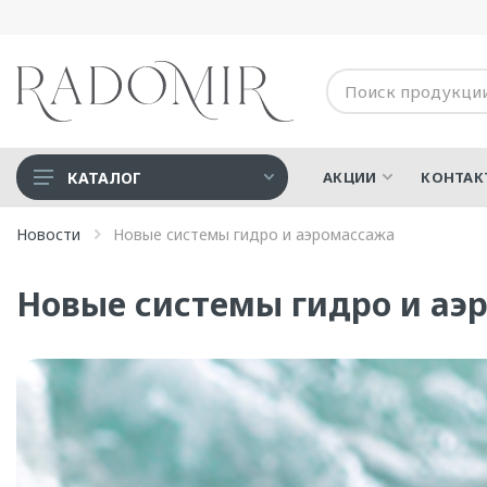
КАТАЛОГ
АКЦИИ
КОНТАК
Акриловые ванны
Новости
Новые системы гидро и аэромассажа
Дополнительные опции
Новые системы гидро и аэ
Душевые
Медицинская техника
СПА-Бассейны
Ванны для людей с
ограниченными
возможностями