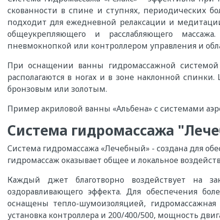
скованности в спине и ступнях, периодических бо
подходит для ежедневной релаксации и медитации
общеукрепляющего и расслабляющего массажа. 
пневмокнопкой или контроллером управления и обла
При оснащении ванны гидромассажной системой "
располагаются в ногах и в зоне наклонной спинки
бронзовым или золотым.
Пример акриловой ванны «Альбена» с системами аэро
Система гидромассажа "Леч
Система гидромассажа «Лечебный» - создана для об
гидромассаж оказывает общее и локальное воздейств
Каждый джет благотворно воздействует на за
оздоравливающего эффекта. Для обеспечения бол
оснащены тепло-шумоизоляцией, гидромассажная с
установка контроллера и 200/400/500, мощность двига