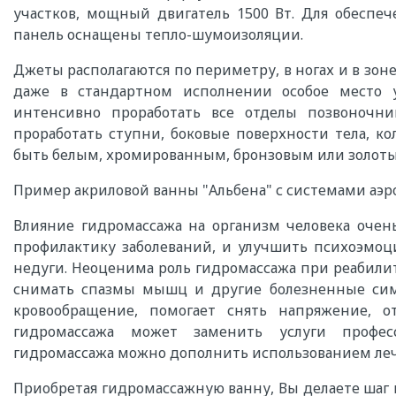
участков, мощный двигатель 1500 Вт. Для обеспе
панель оснащены тепло-шумоизоляции.
Джеты располагаются по периметру, в ногах и в зон
даже в стандартном исполнении особое место 
интенсивно проработать все отделы позвоноч
проработать ступни, боковые поверхности тела, ко
быть белым, хромированным, бронзовым или золот
Пример акриловой ванны "Альбена" с системами аэр
Влияние гидромассажа на организм человека очень
профилактику заболеваний, и улучшить психоэмоц
недуги. Неоценима роль гидромассажа при реабили
снимать спазмы мышц и другие болезненные симп
кровообращение, помогает снять напряжение, о
гидромассажа может заменить услуги професс
гидромассажа можно дополнить использованием леч
Приобретая гидромассажную ванну, Вы делаете шаг 