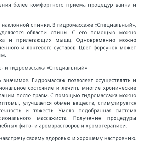
чения более комфортного приема процедур ванна и
е наклонной спинки. В гидромассаже «Специальный»,
уделяется области спины. С его помощью можно
ника и прилегающих мышц. Одновременно можно
ленного и локтевого суставов. Цвет форсунок может
ым.
о- и гидромассажа «Специальный»
 значимое. Гидромассаж позволяет осуществлять и
иональное состояние и лечить многие хронические
тации после травм. С помощью гидромассажа можно
томы, улучшается обмен веществ, стимулируется
течность и тяжесть. Умело подобранная система
ионального массажиста. Получение процедуры
ебных фито- и аромарастворов и хромотерапией.
навстречу своему здоровью и хорошему настроению.