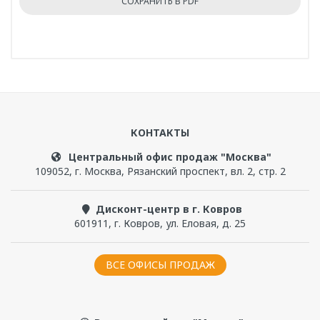
Акриловая ванна "Прованс"
Артикул
1-01-0-0-1-193Ч
Написать отзыв
Длина, см
170
КОНТАКТЫ
Чтобы прокомментировать, надо
войти
или
Ширина, см
зарегистрироваться
Центральный офис продаж "Москва"
75
109052
,
г. Москва
,
Рязанский проспект, вл. 2, стр. 2
Высота с опорой, см
Дисконт-центр в г. Ковров
64
601911
,
г. Ковров
,
ул. Еловая, д. 25
Кому подходит:
Глубина, см
Семьям с детьми
- благодаря высоким бортам и
ВСЕ ОФИСЫ ПРОДАЖ
48
большой глубине, в ванне удобно купать
малышей любого возраста. Уровень воды легко
Объем, л
регулируется, а форма чаши минимизирует