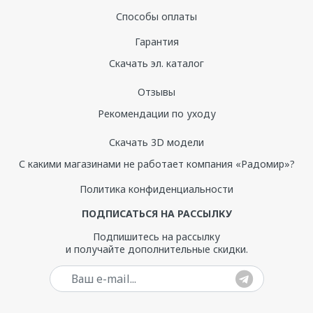
40,0
купания.
Способы оплаты
Диаметр отверстия под слив-перелив, мм
Гарантия
51
Скачать эл. каталог
Технология "Non-Slip"
- нескользящее покрытие на
дне ванны обеспечивает безопасность и
Подводная подсветка
Отзывы
предотвращает скольжение.
нет, установка не предусмотрена
Рекомендации по уходу
Озонирование
Скачать 3D модели
доп опция
С какими магазинами не работает компания «Радомир»?
Металлическая рама
– квадратный профиль 25 мм с 8
точками опоры гарантирует устойчивость при нагрузке
Политика конфиденциальности
Управление
до 900 кг.
нет
ПОДПИСАТЬСЯ НА РАССЫЛКУ
Подпишитесь на рассылку
Ножки
и получайте дополнительные скидки.
нет, установка на ножки не предусмотрена
Дно с закладной из цельного листа ДСП
-
Ваш e-mail
исключает прогибы и скрипы, обеспечивает надёжную
опору.