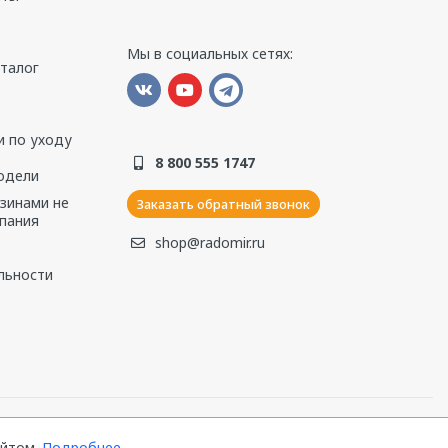
Мы в социальных сетях:
аталог
м/Стекло закаленное
 по уходу
8 800 555 1747
одели
азинами не
Заказать обратный звонок
пания
shop@radomir.ru
ы.
льности
ся на мелкие тупые осколки.
айтом.
Подробнее...