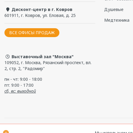
Низкий поддон из сантехнического акрила на у
Дисконт-центр в г. Ковров
Душевые
Нескользящая поверхность
да
601911
,
г. Ковров
,
ул. Еловая, д. 25
Душевое ограждение из закалённого стекла 6 
Медтехника
Бренд
Radomir
Слив в комплекте
ВСЕ ОФИСЫ ПРОДАЖ
Материал изделия
100% сантехнический
Удобные ручки для плавного открывания двери
Каркас
да
Выдерживаемая нагрузка,
900
Выставочный зал "Москва"
Материалы и конструкци
Сертификат соответствия.pdf
кг.
109052, г. Москва, Рязанский проспект, вл.
2, стр. 2, "Радомир"
Диаметр слива, мм
40
Сантехнический акрил:
прочный, износостойкий ма
пн - чт: 9:00 - 18:00
Диаметр отверстия под
51
пт: 9:00 - 17:00
Закалённое стекло толщиной 6 мм:
безопасное, ус
слив-перелив, мм
сб, вс: выходной
Алюминиевый профиль:
коррозионностойкий каркас
Инструкция_по_сборке_и_установке_Душевой
угол Верчелли низкий и высокий
Металлическая рама-подставка:
выдерживает нагр
2021.pdf
Дно с закладной из цельного листа ДСП, усилен
Мы используем co