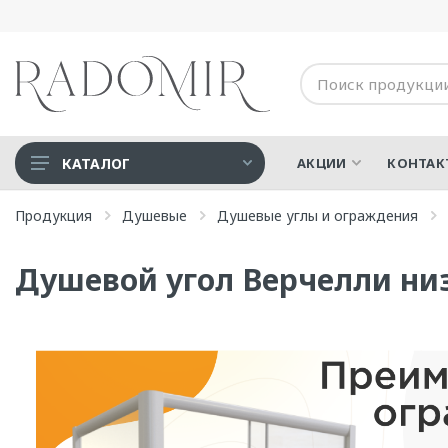
КАТАЛОГ
АКЦИИ
КОНТАК
Акриловые ванны
Продукция
Душевые
Душевые углы и ограждения
Дополнительные опции
Душевой угол Верчелли ни
Душевые
Медицинская техника
СПА-Бассейны
Ванны для людей с
ограниченными
возможностями