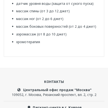
датчик уровня воды (защита от сухого пуска)
массаж спины (от 3 до 12 джет)
массаж ног (от 2 до 6 джет)
массаж боковых поверхностей (от 2 до 4 джет)
аэромассаж (от 8 до 10 джет)
хромотерапия
Артикул
1-73-2-0-2-000
Написать отзыв
Гарантийный срок, мес
24
КОНТАКТЫ
Чтобы прокомментировать, надо
войти
или
Бренд
зарегистрироваться
Центральный офис продаж "Москва"
Radomir
109052
,
г. Москва
,
Рязанский проспект, вл. 2, стр. 2
Дисконт-центр в г. Ковров