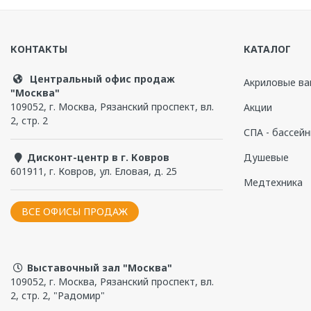
Бренд
Radomir
Написать отзыв
Материал изделия
гибкий пластик
КОНТАКТЫ
КАТАЛОГ
Универсальность
нет
Чтобы прокомментировать, надо
войти
или
зарегистри
Центральный офис продаж
Акриловые ва
"Москва"
109052
,
г. Москва
,
Рязанский проспект, вл.
Акции
2, стр. 2
СПА - бассей
Дисконт-центр в г. Ковров
Душевые
601911
,
г. Ковров
,
ул. Еловая, д. 25
Медтехника
ВСЕ ОФИСЫ ПРОДАЖ
Выставочный зал "Москва"
109052, г. Москва, Рязанский проспект, вл.
2, стр. 2, "Радомир"