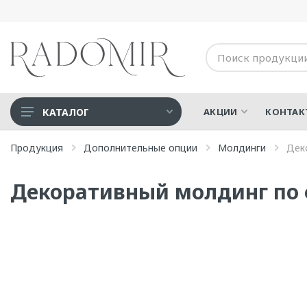
КАТАЛОГ
АКЦИИ
КОНТАК
Акриловые ванны
Продукция
Дополнительные опции
Молдинги
Дек
Дополнительные опции
Декоративный молдинг по 
Душевые
Медицинская техника
СПА-Бассейны
Ванны для людей с
ограниченными
возможностями