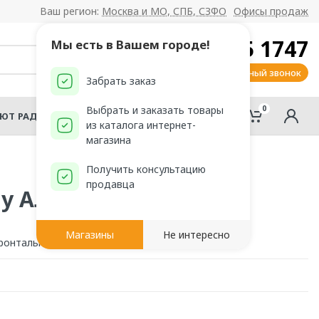
Ваш регион:
Москва и МО, СПБ, СЗФО
Офисы продаж
8 800 555 1747
Мы есть в Вашем городе!
Заказать обратный звонок
Забрать заказ
0
0
Выбрать и заказать товары
АЮТ РАДОМИР?
из каталога интернет-
магазина
Получить консультацию
продавца
у Альтея
Магазины
Не интересно
онтальному борту на ванну Альтея