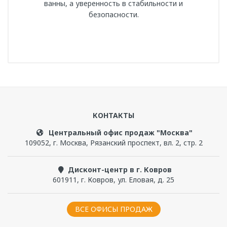
ванны, а уверенность в стабильности и
безопасности.
Артикул
1-15-0-0-0-362
Написать отзыв
Гарантийный срок, мес
120
КОНТАКТЫ
Чтобы прокомментировать, надо
войти
или
Бренд
зарегистрироваться
Центральный офис продаж "Москва"
Radomir
109052
,
г. Москва
,
Рязанский проспект, вл. 2, стр. 2
Дисконт-центр в г. Ковров
601911
,
г. Ковров
,
ул. Еловая, д. 25
ВСЕ ОФИСЫ ПРОДАЖ