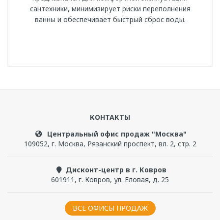
сантехники, минимизирует риски переполнения
ванны и обеспечивает быстрый сброс воды.
Артикул
2-19-0-0-9-000
Написать отзыв
Длина, см
65
КОНТАКТЫ
Чтобы прокомментировать, надо
войти
или
Вес нетто, кг
зарегистрироваться
Центральный офис продаж "Москва"
0.535
109052
,
г. Москва
,
Рязанский проспект, вл. 2, стр. 2
Гарантийный срок, мес
Дисконт-центр в г. Ковров
12
601911
,
г. Ковров
,
ул. Еловая, д. 25
Бренд
ВСЕ ОФИСЫ ПРОДАЖ
Мультибренд