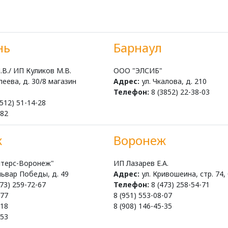
нь
Барнаул
В./ ИП Куликов М.В.
ООО "ЭЛСИБ"
леева, д. 30/8 магазин
Адрес:
ул. Чкалова, д. 210
Телефон:
8 (3852) 22-38-03
512) 51-14-28
-82
ж
Воронеж
терс-Воронеж"
ИП Лазарев Е.А.
львар Победы, д. 49
Адрес:
ул. Кривошеина, стр. 74,
73) 259-72-67
Телефон:
8 (473) 258-54-71
-77
8 (951) 553-08-07
-18
8 (908) 146-45-35
-53