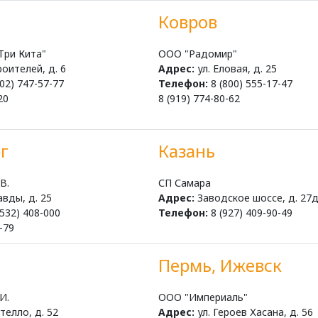
о
Ковров
Три Кита"
ООО "Радомир"
роителей, д. 6
Адрес:
ул. Еловая, д. 25
02) 747-57-77
Телефон:
8 (800) 555-17-47
20
8 (919) 774-80-62
г
Казань
В.
СП Самара
авды, д. 25
Адрес:
Заводское шоссе, д. 27
532) 408-000
Телефон:
8 (927) 409-90-49
0-79
Пермь, Ижевск
И.
ООО "Империаль"
телло, д. 52
Адрес:
ул. Героев Хасана, д. 56