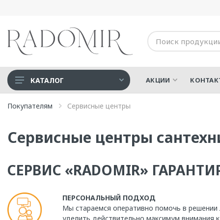
КАТАЛОГ
АКЦИИ
КОНТАК
Акриловые ванны
Покупателям
Сервисные центры
Дополнительные опции
Сервисные центры сантехн
Душевые
Медицинская техника
СЕРВИС «RADOMIR» ГАРАНТИ
СПА-Бассейны
Ванны для людей с
ограниченными
ПЕРСОНАЛЬНЫЙ ПОДХОД
возможностями
Мы стараемся оперативно помочь в решении
уделить действительно максимум внимания к