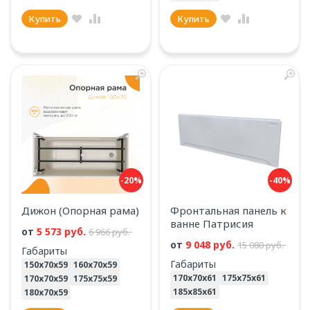
Купить
Купить
-20%
-40%
Дижон (Опорная рама)
Фронтальная панель к
ванне Патрисия
от
5 573 руб.
6 966 руб.
от
9 048 руб.
15 080 руб.
Габариты
Габариты
150х70х59
160х70х59
170х70х61
175х75х61
170х70х59
175х75х59
185х85х61
180х70х59