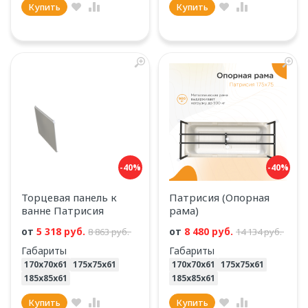
Купить
Купить
-40%
-40%
Торцевая панель к
Патрисия (Опорная
ванне Патрисия
рама)
от
5 318 руб.
от
8 480 руб.
8 863 руб.
14 134 руб.
Габариты
Габариты
170х70х61
175х75х61
170х70х61
175х75х61
185х85х61
185х85х61
Купить
Купить