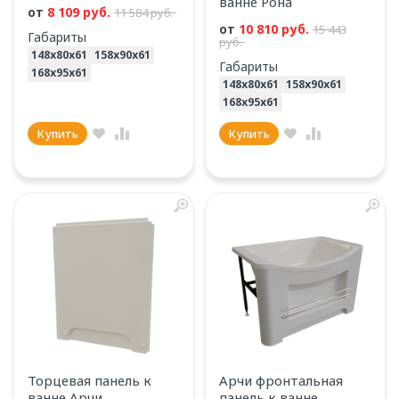
ванне Рона
от
8 109 руб.
11 584 руб.
от
10 810 руб.
15 443
Габариты
руб.
148х80х61
158х90х61
Габариты
168х95х61
148х80х61
158х90х61
168х95х61
Купить
Купить
Торцевая панель к
Арчи фронтальная
ванне Арчи
панель к ванне,