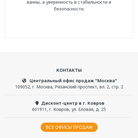
ванны, а уверенность в стабильности и
безопасности.
Артикул
1-15-0-0-0-338
Написать отзыв
Вес нетто, кг
9.4
КОНТАКТЫ
Чтобы прокомментировать, надо
войти
или
Гарантийный срок, мес
зарегистрироваться
Центральный офис продаж "Москва"
120
109052
,
г. Москва
,
Рязанский проспект, вл. 2, стр. 2
Бренд
Дисконт-центр в г. Ковров
Radomir
601911
,
г. Ковров
,
ул. Еловая, д. 25
Материал изделия
ВСЕ ОФИСЫ ПРОДАЖ
Профильная стальная труба 25х25х1,5 мм