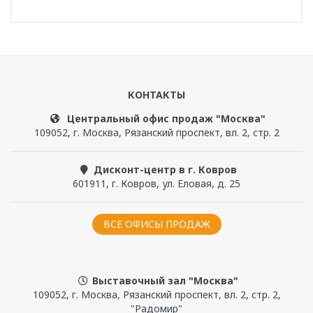
Длина, см
140
Написать отзыв
Гарантийный срок, мес
24
КОНТАКТЫ
Чтобы прокомментировать, надо
войти
или
зарегистрироваться
Центральный офис продаж "Москва"
109052
,
г. Москва
,
Рязанский проспект, вл. 2, стр. 2
Дисконт-центр в г. Ковров
601911
,
г. Ковров
,
ул. Еловая, д. 25
ВСЕ ОФИСЫ ПРОДАЖ
Выставочный зал "Москва"
109052, г. Москва, Рязанский проспект, вл. 2, стр. 2,
"Радомир"