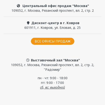
Центральный офис продаж "Москва"
отдельностоящая
109052
,
г. Москва
,
Рязанский проспект, вл. 2, стр. 2
Материал изделия
Дисконт-центр в г. Ковров
100% сантехнический акрил
601911
,
г. Ковров
,
ул. Еловая, д. 25
Каркас
да
ВСЕ ОФИСЫ ПРОДАЖ
Слив-перелив
да
Выставочный зал "Москва"
109052, г. Москва, Рязанский проспект, вл. 2, стр. 2,
Выдерживаемая нагрузка, кг.
"Радомир"
900
пн - чт: 9:00 - 18:00
пт: 9:00 - 17:00
Диаметр слива, мм
сб, вс: выходной
50
Диаметр отверстия под слив-перелив, мм