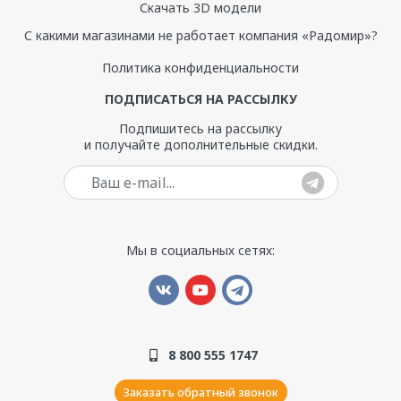
Скачать 3D модели
руб.
С какими магазинами не работает компания «Радомир»?
Система гидромассажа (40 джет),
149 591
Политика конфиденциальности
система "Turbo-Pool"
ПОДПИСАТЬСЯ НА РАССЫЛКУ
Излив
10 800
Подпишитесь на рассылку
и получайте дополнительные скидки.
Контроллер управления 200
20 153
Ваш e-mail
Ступень
7 990
Мы в социальных сетях:
Система быстрого набора воды
49 500
Смеситель с душевой лейкой
21 276
8 800 555 1747
Заказать обратный звонок