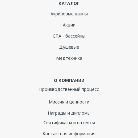
КАТАЛОГ
70
Акриловые ванны
Система гидромассажа
Акции
доп. опция
СПА - бассейны
Хромотерапия
Душевые
есть
Медтехника
Цвет
Белый
О КОМПАНИИ
Управление
Производственный процесс
механическое
Миссия и ценности
Электропитание
Награды и дипломы
220
Комплектация:
Сертификаты и патенты
Ручки
Базовая комплектация:
Контактная информация