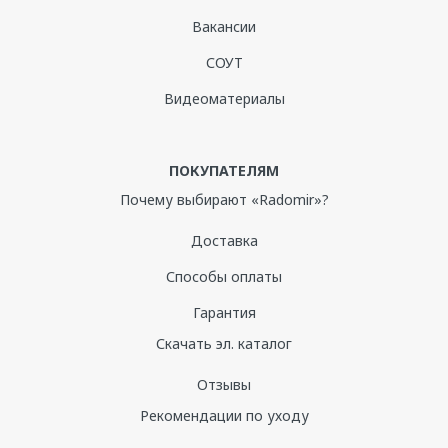
да
Вакансии
Количество человек
СОУТ
1
Дополнительные опции:
Видеоматериалы
ПОКУПАТЕЛЯМ
Почему выбирают «Radomir»?
Доставка
Базовая комплектация:
Чаша ванны, рама-подставка,
декоративная панель - 4шт., накладка на сидение - 1 шт.,
Способы оплаты
лампа для хромотерапии светодиодная - 2 шт.,
Гарантия
контроллер управления, слив-перелив
Скачать эл. каталог
Отзывы
Рекомендации по уходу
Дополнительные опции
Цена,