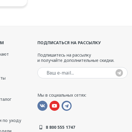
ЯМ
ПОДПИСАТЬСЯ НА РАССЫЛКУ
Цена, руб.
рают
Подпишитесь на рассылку
и получайте дополнительные скидки.
137 994
Ваш e-mail
аты
66 000
Мы в социальных сетях:
04bea01e59.png
ddca01550e149f55cc9621e26dfddd24.png
10 800
аталог
9 778
 по уходу
117 597
8 800 555 1747
одели