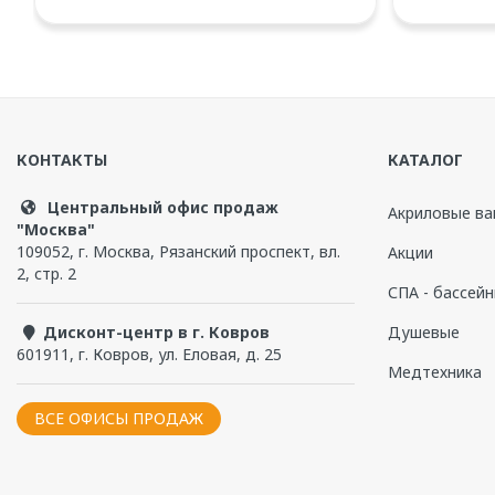
Выдерживаемая нагрузка,
900
кг.
Диаметр слива, мм
50
Базовая комплектация:
Диаметр отверстия под
70
Дополнительные опции приобретаются отдельно
слив-перелив, мм
КОНТАКТЫ
КАТАЛОГ
Система гидромассажа
доп. опция
Дополнительные опции
Центральный офис продаж
Акриловые ва
Аэромассаж
доп. опция
"Москва"
109052
,
г. Москва
,
Рязанский проспект, вл.
Акции
Хромотерапия
есть
Система гидромассажа (20 джет), система "Turbo-Pool" 
2, стр. 2
СПА - бассей
Цвет
Белый
Система аэромассажа (15 джет)
Дисконт-центр в г. Ковров
Душевые
Управление
механическое
601911
,
г. Ковров
,
ул. Еловая, д. 25
71bed5900956269e1d287f847637e530.png
7b8b9d3
Излив
Медтехника
Электропитание
220
ВСЕ ОФИСЫ ПРОДАЖ
Излив-ручка "Рикарди"
Ручки
да
Количество человек
1
Тангенторная установка с 4-мя сменными насадками