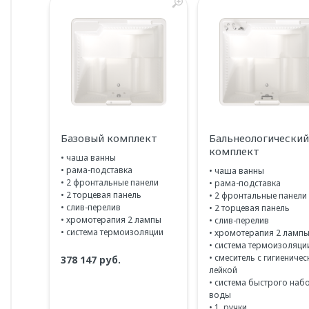
Базовый комплект
Бальнеологический
комплект
• чаша ванны
• рама-подставка
• чаша ванны
• 2 фронтальные панели
• рама-подставка
• 2 торцевая панель
• 2 фронтальные панели
• слив-перелив
• 2 торцевая панель
• хромотерапия 2 лампы
• слив-перелив
• система термоизоляции
• хромотерапия 2 ламп
• система термоизоляци
• смеситель с гигиеничес
378 147 руб.
лейкой
• система быстрого наб
воды
• 1 ручки