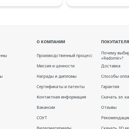
О КОМПАНИИ
ПОКУПАТЕЛ
Почему выби
нны
Производственный процесс
«Radomir»?
Миссия и ценности
Доставка
- 2 шт.
ны
Награды и дипломы
Способы опл
Сертификаты и патенты
Гарантия
e5766296fee3c65561ed55792.png
1f6da745b66e0919444283
Контактная информация
Скачать эл. к
Вакансии
Отзывы
СОУТ
Рекомендации
Видеоматериалы
Скачать 3D м