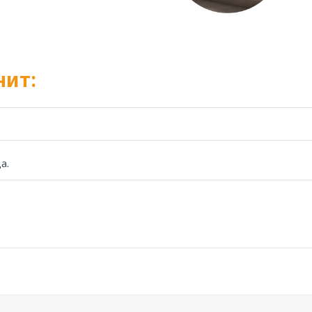
нит:
а.