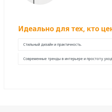
Идеально для тех, кто це
Стильный дизайн и практичность.
Современные тренды в интерьере и простоту уход
Артикул
1-10-2-1-0-353
Длина, см
120
Ширина, см
80
Написать отзыв