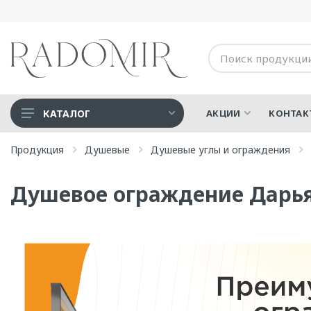
КАТАЛОГ
АКЦИИ
КОНТАК
Акриловые ванны
Продукция
Душевые
Душевые углы и ограждения
Дополнительные опции
Душевое ограждение Дарья
Душевые
Медицинская техника
СПА-Бассейны
Ванны для людей с
ограниченными
возможностями