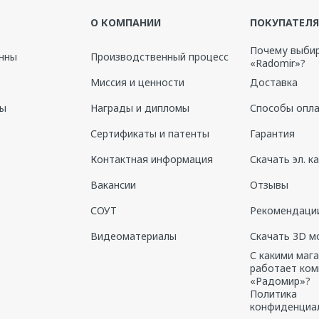
О КОМПАНИИ
ПОКУПАТЕЛ
роваться
Почему выби
нны
Производственный процесс
«Radomir»?
Миссия и ценности
Доставка
ны
Награды и дипломы
Способы опл
Сертификаты и патенты
Гарантия
Контактная информация
Скачать эл. к
Вакансии
Отзывы
СОУТ
Рекомендации
Видеоматериалы
Скачать 3D м
С какими маг
работает ком
«Радомир»?
Политика
конфиденциа