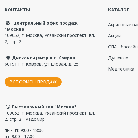
Глубина, см
220
КОНТАКТЫ
КАТАЛОГ
Вес нетто, кг
80
Чтобы прокомментировать, надо
войти
или
зарегистри
Центральный офис продаж
Гарантийный срок, мес
24
Акриловые ва
"Москва"
109052
,
г. Москва
,
Рязанский проспект, вл.
Бренд
Radomir
Акции
2, стр. 2
СПА - бассей
Дисконт-центр в г. Ковров
Душевые
601911
,
г. Ковров
,
ул. Еловая, д. 25
Медтехника
ВСЕ ОФИСЫ ПРОДАЖ
Выставочный зал "Москва"
Сертификат соответствия.pdf
109052, г. Москва, Рязанский проспект, вл.
2, стр. 2, "Радомир"
пн - чт: 9:00 - 18:00
пт: 9:00 - 17:00