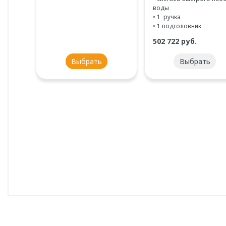
воды
• 1 ручка
• 1 подголовник
502 722 руб.
выбрать
выбрать
Артикул
1-01-0-0-1-146
Длина, см
148
Ширина, см
75