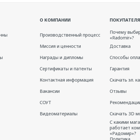
О КОМПАНИИ
ПОКУПАТЕЛ
роваться
Почему выби
нны
Производственный процесс
«Radomir»?
Миссия и ценности
Доставка
ны
Награды и дипломы
Способы опл
Сертификаты и патенты
Гарантия
Контактная информация
Скачать эл. к
Вакансии
Отзывы
СОУТ
Рекомендации
 акрил
Видеоматериалы
Скачать 3D м
С какими маг
работает ком
«Радомир»?
Политика