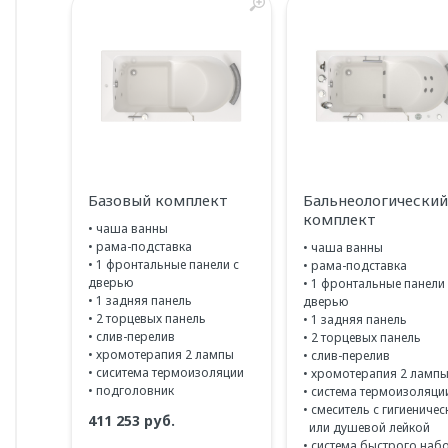
Базовый комплект
Бальнеологический
комплект
• чаша ванны
• рама-подставка
• чаша ванны
• 1 фронтальные панели с
• рама-подставка
дверью
• 1 фронтальные панели 
• 1 задняя панель
дверью
• 2 торцевых панель
• 1 задняя панель
• слив-перелив
• 2 торцевых панель
• хромотерапия 2 лампы
• слив-перелив
• сиситема термоизоляции
• хромотерапия 2 ламп
• подголовник
• система термоизоляци
• смеситель с гигиеничес
411 253 руб.
или душевой лейкой
• система быстрого наб