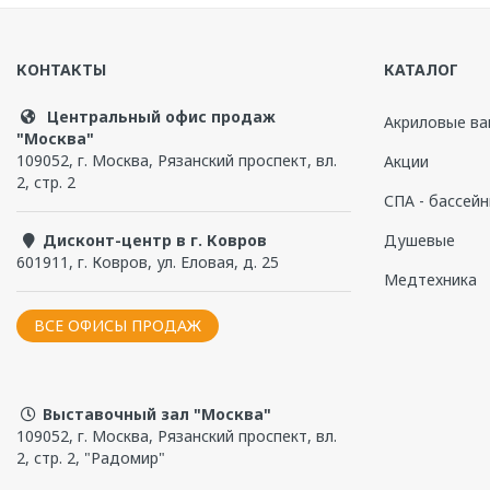
Написать отзыв
Высота с опорой, см
98
КОНТАКТЫ
КАТАЛОГ
Глубина, см
83
Чтобы прокомментировать, надо
войти
или
зарегистри
Центральный офис продаж
Объем, л
320
Акриловые ва
"Москва"
Гарантийный срок, мес
12
109052
,
г. Москва
,
Рязанский проспект, вл.
Акции
2, стр. 2
СПА - бассей
Тип дна
пукли
Дисконт-центр в г. Ковров
Душевые
Нескользящая поверхность
да
601911
,
г. Ковров
,
ул. Еловая, д. 25
Медтехника
Бренд
Radomir
ВСЕ ОФИСЫ ПРОДАЖ
Монтаж
отдельностоящая
Системы гидромассажа:
Материал изделия
100% сантехнический
Каркас
да
Выставочный зал "Москва"
109052, г. Москва, Рязанский проспект, вл.
Слив-перелив
да
2, стр. 2, "Радомир"