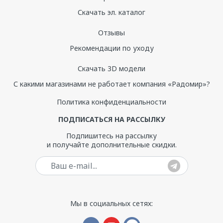
программах восстановительной медицины.
Скачать эл. каталог
Благодаря эргономичному дизайну и
Отзывы
элементам безопасности, ванна подходит
для пациентов с различным уровнем
Рекомендации по уходу
подвижности, включая пожилых и
маломобильных лиц.
Скачать 3D модели
Ванна универсальна для широкого спектра
С какими магазинами не работает компания «Радомир»?
процедур: грязелечение, парафинотерапия,
Политика конфиденциальности
грязеразводные ванны, фанготерапия,
талассотерапия, водорослевые и детокс-
ПОДПИСАТЬСЯ НА РАССЫЛКУ
обёртывания. Такая универсальность
Подпишитесь на рассылку
делает «Риенцу 2» рациональным
и получайте дополнительные скидки.
решением для многопрофильных
медицинских и оздоровительных центров.
Ваш e-mail
Материалы и
Мы в социальных сетях:
конструкция: