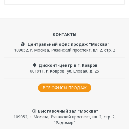
«Риенца 2» -
1-00-0-0-0-359
сертифицированное
Написать отзыв
Длина, см
решение для
225
КОНТАКТЫ
Чтобы прокомментировать, надо
войти
или
профессиональных
Ширина, см
зарегистрироваться
Центральный офис продаж "Москва"
90
лечебных и
109052
,
г. Москва
,
Рязанский проспект, вл. 2, стр. 2
косметологических
Высота с опорой, см
Дисконт-центр в г. Ковров
81
601911
,
г. Ковров
,
ул. Еловая, д. 25
процедур
Глубина, см
ВСЕ ОФИСЫ ПРОДАЖ
29
Ванна медицинская «Риенца 2» — это
сертифицированное медицинское изделие,
Объем, л
разработанное в соответствии с требованиями к
Выставочный зал "Москва"
170
оборудованию для лечебно-профилактических
109052, г. Москва, Рязанский проспект, вл. 2, стр. 2,
учреждений. Предназначена для проведения
"Радомир"
Вес нетто, кг
профессиональных процедур грязелечения,